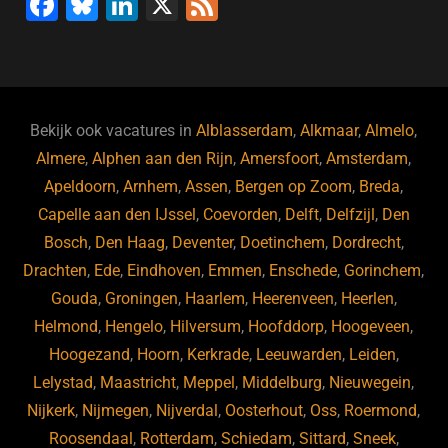
F
Bl
Li
X
F
a
u
n
e
c
e
k
e
e
s
e
d
b
ky
dI
Bekijk ook vacatures in
Alblasserdam
,
Alkmaar
,
Almelo
,
o
n
Almere
,
Alphen aan den Rijn
,
Amersfoort
,
Amsterdam
,
Apeldoorn
,
Arnhem
,
Assen
,
Bergen op Zoom
,
Breda
,
o
Capelle aan den IJssel
,
Coevorden
,
Delft
,
Delfzijl
,
Den
k
Bosch
,
Den Haag
,
Deventer
,
Doetinchem
,
Dordrecht
,
Drachten
,
Ede
,
Eindhoven
,
Emmen
,
Enschede
,
Gorinchem
,
Gouda
,
Groningen
,
Haarlem
,
Heerenveen
,
Heerlen
,
Helmond
,
Hengelo
,
Hilversum
,
Hoofddorp
,
Hoogeveen
,
Hoogezand
,
Hoorn
,
Kerkrade
,
Leeuwarden
,
Leiden
,
Lelystad
,
Maastricht
,
Meppel
,
Middelburg
,
Nieuwegein
,
Nijkerk
,
Nijmegen
,
Nijverdal
,
Oosterhout
,
Oss
,
Roermond
,
Roosendaal
,
Rotterdam
,
Schiedam
,
Sittard
,
Sneek
,