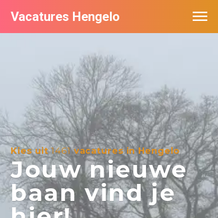
Vacatures Hengelo
Vacatures per bedrijf in Hengelo
Populair
Nieuwsbrief feed
Kies uit
1461
vacatures in Hengelo
Jouw nieuwe
baan vind je
hier!