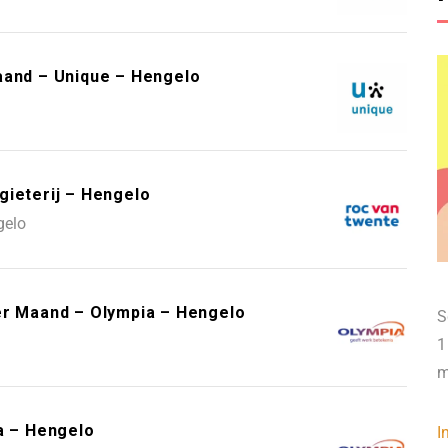
aand – Unique – Hengelo
gieterij – Hengelo
gelo
er Maand – Olympia – Hengelo
S
1
m
a – Hengelo
I