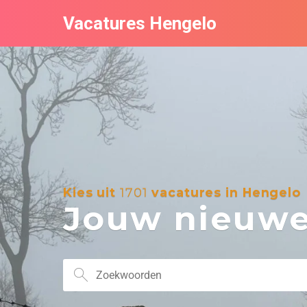
Vacatures Hengelo
Kies uit
1701
vacatures in Hengelo
Jouw nieuwe 