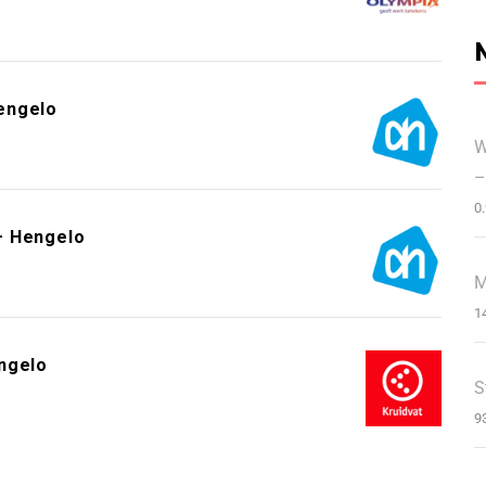
engelo
W
–
0
– Hengelo
M
1
ngelo
S
9