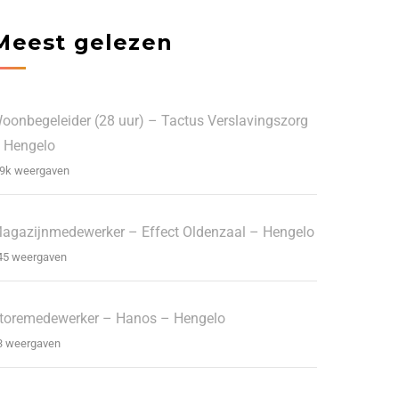
Meest gelezen
oonbegeleider (28 uur) – Tactus Verslavingszorg
 Hengelo
.9k weergaven
agazijnmedewerker – Effect Oldenzaal – Hengelo
45 weergaven
toremedewerker – Hanos – Hengelo
3 weergaven