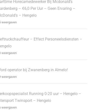
arttime Horecamedewerker Bij Mcdonald’s
ardenberg – €6,0 Per Uur – Geen Ervaring –
cDonald’s – Hengelo
5 weergaven
eftruckchauffeur – Effect Personeelsdiensten –
engelo
0 weergaven
ord operator bij Zwanenberg in Almelo!
9 weergaven
erkoopspecialist Running 0-20 uur – Hengelo –
ntersport Twinsport – Hengelo
6 weergaven