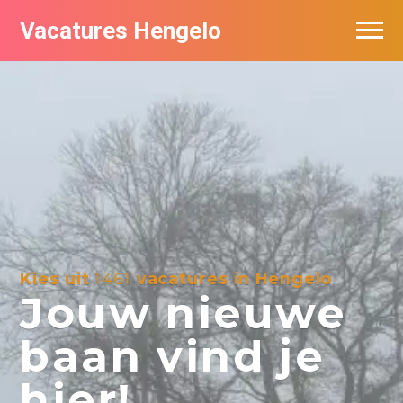
Vacatures Hengelo
Vacatures per bedrijf in Hengelo
Populair
Nieuwsbrief feed
Kies uit
1461
vacatures in Hengelo
Jouw nieuwe
baan vind je
hier!