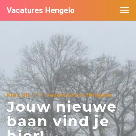
Vacatures Hengelo
Vacatures per bedrijf in Hengelo
Populair
Nieuwsbrief feed
Kies uit
1701
vacatures in Hengelo
Jouw nieuwe
baan vind je
hier!