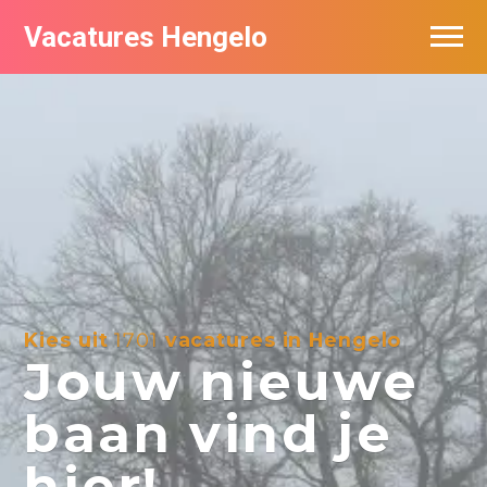
Vacatures Hengelo
Vacatures per bedrijf in Hengelo
Populair
Nieuwsbrief feed
Kies uit
1701
vacatures in Hengelo
Jouw nieuwe
baan vind je
hier!