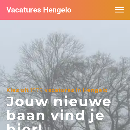
Vacatures Hengelo
Vacatures per bedrijf in Hengelo
Populair
Nieuwsbrief feed
Kies uit
1579
vacatures in Hengelo
Jouw nieuwe
baan vind je
hier!