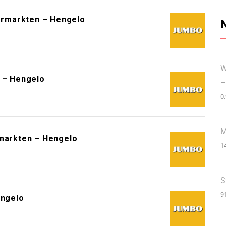
ermarkten – Hengelo
W
 – Hengelo
–
0
M
arkten – Hengelo
1
S
9
ngelo