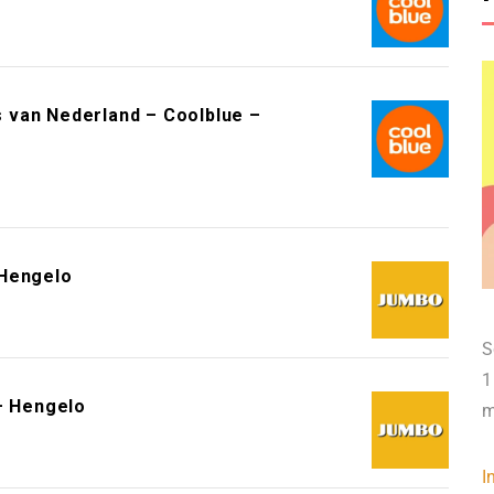
 van Nederland – Coolblue –
 Hengelo
S
1
– Hengelo
m
I