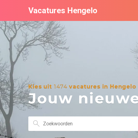
Vacatures Hengelo
Kies uit
1474
vacatures in Hengelo
Jouw nieuwe 