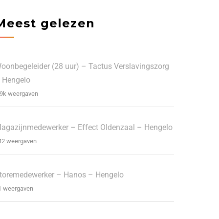
Meest gelezen
oonbegeleider (28 uur) – Tactus Verslavingszorg
 Hengelo
.9k weergaven
agazijnmedewerker – Effect Oldenzaal – Hengelo
42 weergaven
toremedewerker – Hanos – Hengelo
1 weergaven