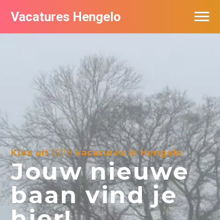
Vacatures Hengelo
Vacatures per bedrijf in Hengelo
Populair
Nieuwsbrief feed
Kies uit
1579
vacatures in Hengelo
Jouw nieuwe
baan vind je
hier!