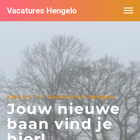
Vacatures Hengelo
Vacatures per bedrijf in Hengelo
Populair
Nieuwsbrief feed
Kies uit
1461
vacatures in Hengelo
Jouw nieuwe
baan vind je
hier!