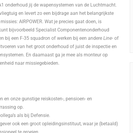
 A1 onderhoud jij de wapensystemen van de Luchtmacht.
liegtuig en levert zo een bijdrage aan het belangrijkste
 missies: AIRPOWER. Wat je precies gaat doen, is
e kunt bijvoorbeeld Specialist Componentenonderhoud
 bij een F-35 squadron of werken bij een andere
Line-
of
tvoeren van het groot onderhoud of juist de inspectie en
ensystemen. En daarnaast ga je mee als monteur op
enheid naar missiegebieden.
gen en onze gunstige reiskosten-, pensioen- en
rrassing op.
llega’s als bij Defensie.
ever ook een groot opleidingsinstituut, waar je (betaald)
ssioneel te groeien.