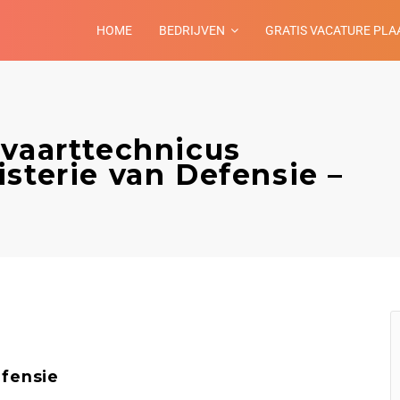
HOME
BEDRIJVEN
GRATIS VACATURE PLA
tvaarttechnicus
sterie van Defensie –
efensie