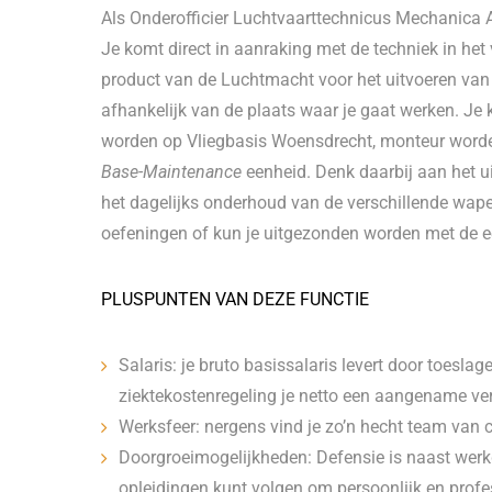
Als Onderofficier Luchtvaarttechnicus Mechanica
Je komt direct in aanraking met de techniek in het v
product van de Luchtmacht voor het uitvoeren van
afhankelijk van de plaats waar je gaat werken. J
worden op Vliegbasis Woensdrecht, monteur worden
Base-Maintenance
eenheid. Denk daarbij aan het ui
het dagelijks onderhoud van de verschillende wap
oefeningen of kun je uitgezonden worden met de e
PLUSPUNTEN VAN DEZE FUNCTIE
Salaris: je bruto basissalaris levert door toesla
ziektekostenregeling je netto een aangename ve
Werksfeer: nergens vind je zo’n hecht team van co
Doorgroeimogelijkheden: Defensie is naast werkg
opleidingen kunt volgen om persoonlijk en profe