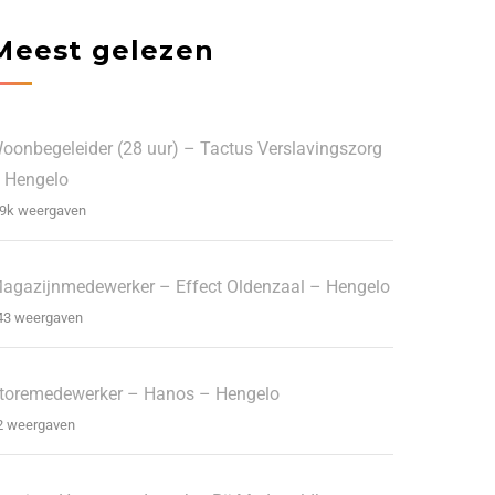
Meest gelezen
oonbegeleider (28 uur) – Tactus Verslavingszorg
 Hengelo
.9k weergaven
agazijnmedewerker – Effect Oldenzaal – Hengelo
43 weergaven
toremedewerker – Hanos – Hengelo
2 weergaven