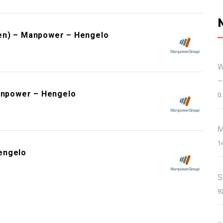
en) – Manpower – Hengelo
W
–
Manpower – Hengelo
0
M
1
engelo
S
9