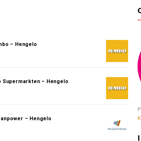
mbo – Hengelo
o Supermarkten – Hengelo
P
K
Manpower – Hengelo