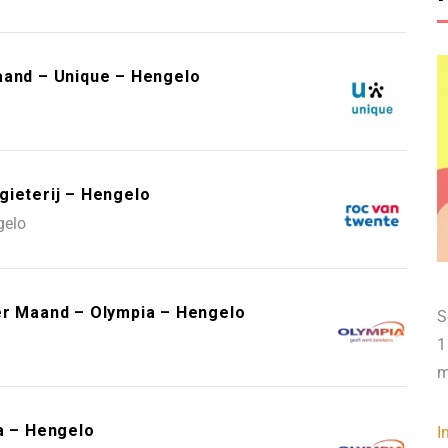
aand – Unique – Hengelo
gieterij – Hengelo
gelo
er Maand – Olympia – Hengelo
S
1
m
a – Hengelo
I