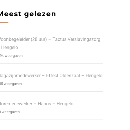
Meest gelezen
oonbegeleider (28 uur) – Tactus Verslavingszorg
 Hengelo
.9k weergaven
agazijnmedewerker – Effect Oldenzaal – Hengelo
45 weergaven
toremedewerker – Hanos – Hengelo
3 weergaven