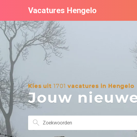
Vacatures Hengelo
Kies uit
1701
vacatures in Hengelo
Jouw nieuwe 