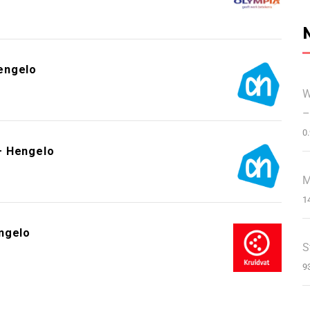
engelo
W
–
0
– Hengelo
M
1
ngelo
S
9