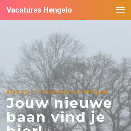
Vacatures Hengelo
Vacatures per bedrijf in Hengelo
Populair
Nieuwsbrief feed
Kies uit
1474
vacatures in Hengelo
Jouw nieuwe
baan vind je