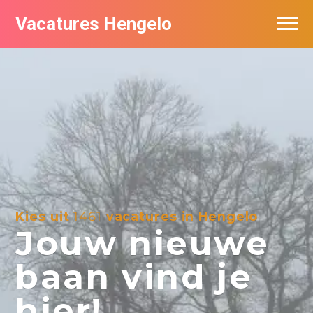
Vacatures Hengelo
Vacatures per bedrijf in Hengelo
Populair
Nieuwsbrief feed
Kies uit
1461
vacatures in Hengelo
Jouw nieuwe
baan vind je
hier!