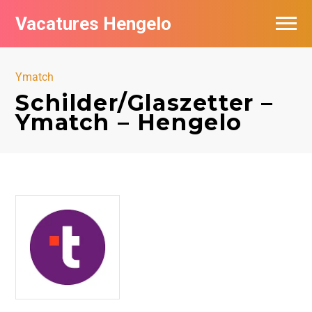
Vacatures Hengelo
Vacatures per bedrijf in Hengelo
Ymatch
Populair
Schilder/Glaszetter –
Ymatch – Hengelo
Nieuwsbrief feed