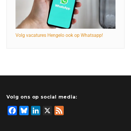
Volg vacatures Hengelo ook op Whatsapp!
Volg ons op social media:
F
Bl
Li
X
F
a
u
n
e
c
e
k
e