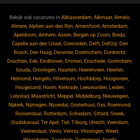
e
s
e
d
b
ky
dI
Bekijk ook vacatures in
Alblasserdam
,
Alkmaar
,
Almelo
,
o
n
Almere
,
Alphen aan den Rijn
,
Amersfoort
,
Amsterdam
,
Apeldoorn
,
Arnhem
,
Assen
,
Bergen op Zoom
,
Breda
,
o
Capelle aan den IJssel
,
Coevorden
,
Delft
,
Delfzijl
,
Den
k
Bosch
,
Den Haag
,
Deventer
,
Doetinchem
,
Dordrecht
,
Drachten
,
Ede
,
Eindhoven
,
Emmen
,
Enschede
,
Gorinchem
,
Gouda
,
Groningen
,
Haarlem
,
Heerenveen
,
Heerlen
,
Helmond
,
Hengelo
,
Hilversum
,
Hoofddorp
,
Hoogeveen
,
Hoogezand
,
Hoorn
,
Kerkrade
,
Leeuwarden
,
Leiden
,
Lelystad
,
Maastricht
,
Meppel
,
Middelburg
,
Nieuwegein
,
Nijkerk
,
Nijmegen
,
Nijverdal
,
Oosterhout
,
Oss
,
Roermond
,
Roosendaal
,
Rotterdam
,
Schiedam
,
Sittard
,
Sneek
,
Stadskanaal
,
Ter Apel
,
Tiel
,
Tilburg
,
Utrecht
,
Veendam
,
Veenendaal
,
Venlo
,
Venray
,
Vlissingen
,
Weert
,
Winschoten
,
Zaandam
,
Zoetermeer
,
Zwolle