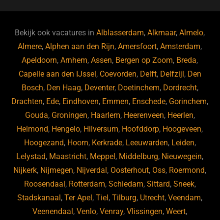
c
e
k
e
e
s
e
d
b
ky
dI
Bekijk ook vacatures in
Alblasserdam
,
Alkmaar
,
Almelo
,
o
n
Almere
,
Alphen aan den Rijn
,
Amersfoort
,
Amsterdam
,
Apeldoorn
,
Arnhem
,
Assen
,
Bergen op Zoom
,
Breda
,
o
Capelle aan den IJssel
,
Coevorden
,
Delft
,
Delfzijl
,
Den
k
Bosch
,
Den Haag
,
Deventer
,
Doetinchem
,
Dordrecht
,
Drachten
,
Ede
,
Eindhoven
,
Emmen
,
Enschede
,
Gorinchem
,
Gouda
,
Groningen
,
Haarlem
,
Heerenveen
,
Heerlen
,
Helmond
,
Hengelo
,
Hilversum
,
Hoofddorp
,
Hoogeveen
,
Hoogezand
,
Hoorn
,
Kerkrade
,
Leeuwarden
,
Leiden
,
Lelystad
,
Maastricht
,
Meppel
,
Middelburg
,
Nieuwegein
,
Nijkerk
,
Nijmegen
,
Nijverdal
,
Oosterhout
,
Oss
,
Roermond
,
Roosendaal
,
Rotterdam
,
Schiedam
,
Sittard
,
Sneek
,
Stadskanaal
,
Ter Apel
,
Tiel
,
Tilburg
,
Utrecht
,
Veendam
,
Veenendaal
,
Venlo
,
Venray
,
Vlissingen
,
Weert
,