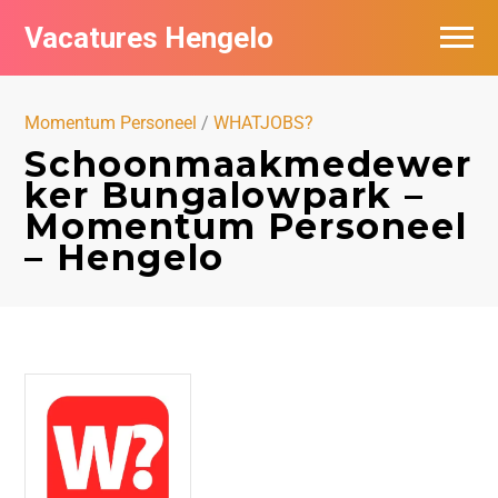
Vacatures Hengelo
Vacatures per bedrijf in Hengelo
Momentum Personeel
/
WHATJOBS?
Populair
Schoonmaakmedewer
ker Bungalowpark –
Nieuwsbrief feed
Momentum Personeel
– Hengelo