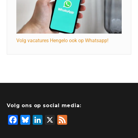
Volg vacatures Hengelo ook op Whatsapp!
Volg ons op social media:
F
Bl
Li
X
F
a
u
n
e