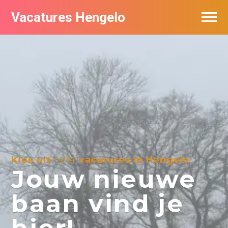
Vacatures Hengelo
Vacatures per bedrijf in Hengelo
Populair
Nieuwsbrief feed
Kies uit
1474
vacatures in Hengelo
Jouw nieuwe
baan vind je