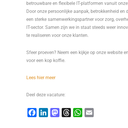
betrouwbare en flexibele IT-platformen vanuit onze
Door onze persoonlijke aanpak, betrokkenheid en di
een sterke samenwerkingspartner voor zorg, overhei
IT-sector. Samen zijn we in staat steeds weer inno
te realiseren voor onze klanten.
Sfeer proeven? Neem een kijkje op onze website en
voor een kop koffie.
Lees hier meer
Deel deze vacature:
F
Li
M
T
W
E
a
n
a
hr
h
m