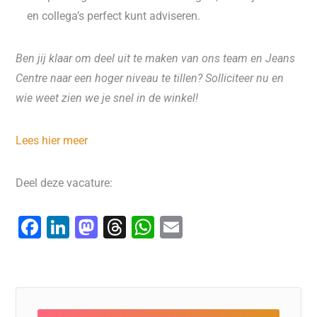
en collega’s perfect kunt adviseren.
Ben jij klaar om deel uit te maken van ons team en Jeans
Centre naar een hoger niveau te tillen? Solliciteer nu en
wie weet zien we je snel in de winkel!
Lees hier meer
Deel deze vacature:
F
Li
M
T
W
E
a
n
a
hr
h
m
c
k
st
e
at
ai
e
e
o
a
s
l