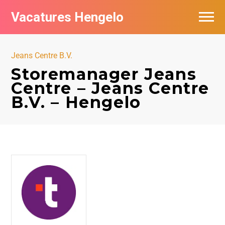
Vacatures Hengelo
Vacatures per bedrijf in Hengelo
Jeans Centre B.V.
Populair
Storemanager Jeans
Centre – Jeans Centre
Nieuwsbrief feed
B.V. – Hengelo