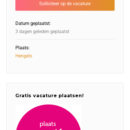
b
dI
d
d
A
o
n
o
s
p
o
n
p
Datum geplaatst:
k
3 dagen geleden geplaatst
Plaats:
Hengelo
Gratis vacature plaatsen!