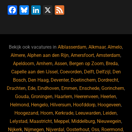
F
Bl
Li
X
F
a
u
n
e
c
e
k
e
e
s
e
d
b
ky
dI
Bekijk ook vacatures in
Alblasserdam
,
Alkmaar
,
Almelo
,
o
n
Almere
,
Alphen aan den Rijn
,
Amersfoort
,
Amsterdam
,
Apeldoorn
,
Arnhem
,
Assen
,
Bergen op Zoom
,
Breda
,
o
Capelle aan den IJssel
,
Coevorden
,
Delft
,
Delfzijl
,
Den
k
Bosch
,
Den Haag
,
Deventer
,
Doetinchem
,
Dordrecht
,
Drachten
,
Ede
,
Eindhoven
,
Emmen
,
Enschede
,
Gorinchem
,
Gouda
,
Groningen
,
Haarlem
,
Heerenveen
,
Heerlen
,
Helmond
,
Hengelo
,
Hilversum
,
Hoofddorp
,
Hoogeveen
,
Hoogezand
,
Hoorn
,
Kerkrade
,
Leeuwarden
,
Leiden
,
Lelystad
,
Maastricht
,
Meppel
,
Middelburg
,
Nieuwegein
,
Nijkerk
,
Nijmegen
,
Nijverdal
,
Oosterhout
,
Oss
,
Roermond
,