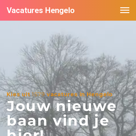
Vacatures Hengelo
Vacatures per bedrijf in Hengelo
Populair
Nieuwsbrief feed
Kies uit
1579
vacatures in Hengelo
Jouw nieuwe
baan vind je
hier!