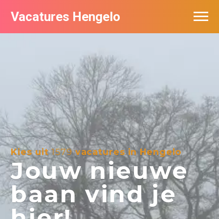
Vacatures Hengelo
Vacatures per bedrijf in Hengelo
Populair
Nieuwsbrief feed
Kies uit
1579
vacatures in Hengelo
Jouw nieuwe
baan vind je
hier!