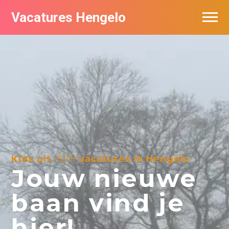
Vacatures Hengelo
Vacatures per bedrijf in Hengelo
Populair
Nieuwsbrief feed
Kies uit
1579
vacatures in Hengelo
Jouw nieuwe
baan vind je
hier!