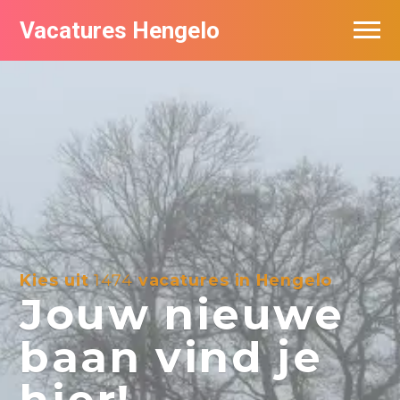
Vacatures Hengelo
Vacatures per bedrijf in Hengelo
Populair
Nieuwsbrief feed
Kies uit
1474
vacatures in Hengelo
Jouw nieuwe
baan vind je