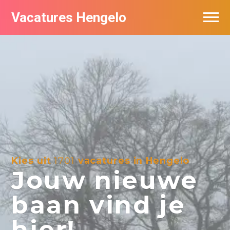
Vacatures Hengelo
Vacatures per bedrijf in Hengelo
Populair
Nieuwsbrief feed
Kies uit
1701
vacatures in Hengelo
Jouw nieuwe
baan vind je
hier!