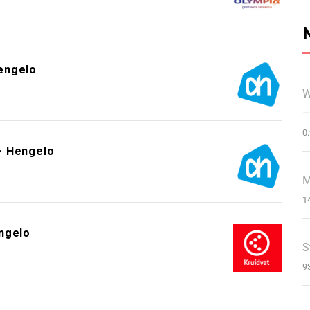
engelo
W
–
0
– Hengelo
M
1
ngelo
S
9