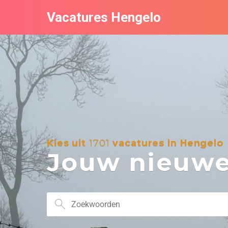
Vacatures Hengelo
Kies uit
1701
vacatures in Hengelo
Jouw nieuwe 