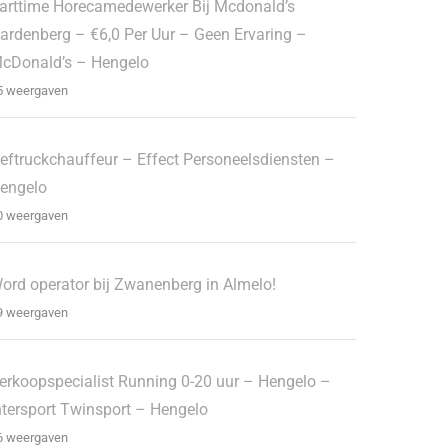
arttime Horecamedewerker Bij Mcdonald’s
ardenberg – €6,0 Per Uur – Geen Ervaring –
cDonald’s – Hengelo
5 weergaven
eftruckchauffeur – Effect Personeelsdiensten –
engelo
0 weergaven
ord operator bij Zwanenberg in Almelo!
9 weergaven
erkoopspecialist Running 0-20 uur – Hengelo –
ntersport Twinsport – Hengelo
6 weergaven