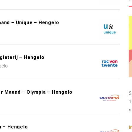
aand – Unique – Hengelo
gieterij – Hengelo
gelo
er Maand – Olympia – Hengelo
S
1
m
a – Hengelo
I