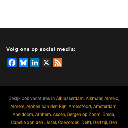
Volg ons op social media:
F
Bl
Li
X
F
a
u
n
e
c
e
k
e
e
s
e
d
b
ky
dI
Bekijk ook vacatures in
Alblasserdam
,
Alkmaar
,
Almelo
,
o
n
Almere
,
Alphen aan den Rijn
,
Amersfoort
,
Amsterdam
,
Apeldoorn
,
Arnhem
,
Assen
,
Bergen op Zoom
,
Breda
,
o
Capelle aan den IJssel
,
Coevorden
,
Delft
,
Delfzijl
,
Den
k