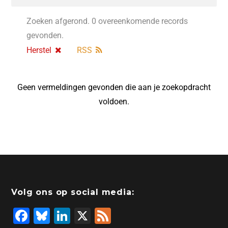
Zoeken afgerond. 0 overeenkomende records
gevonden.
Herstel
RSS
Geen vermeldingen gevonden die aan je zoekopdracht
voldoen.
Volg ons op social media:
F
Bl
Li
X
F