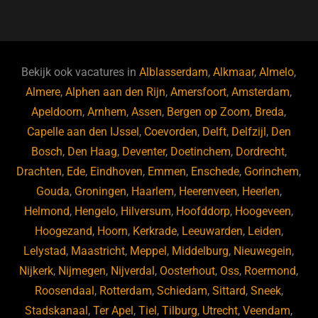
a
u
n
e
c
e
k
e
e
s
e
d
b
ky
dI
Bekijk ook vacatures in
Alblasserdam
,
Alkmaar
,
Almelo
,
o
n
Almere
,
Alphen aan den Rijn
,
Amersfoort
,
Amsterdam
,
Apeldoorn
,
Arnhem
,
Assen
,
Bergen op Zoom
,
Breda
,
o
Capelle aan den IJssel
,
Coevorden
,
Delft
,
Delfzijl
,
Den
k
Bosch
,
Den Haag
,
Deventer
,
Doetinchem
,
Dordrecht
,
Drachten
,
Ede
,
Eindhoven
,
Emmen
,
Enschede
,
Gorinchem
,
Gouda
,
Groningen
,
Haarlem
,
Heerenveen
,
Heerlen
,
Helmond
,
Hengelo
,
Hilversum
,
Hoofddorp
,
Hoogeveen
,
Hoogezand
,
Hoorn
,
Kerkrade
,
Leeuwarden
,
Leiden
,
Lelystad
,
Maastricht
,
Meppel
,
Middelburg
,
Nieuwegein
,
Nijkerk
,
Nijmegen
,
Nijverdal
,
Oosterhout
,
Oss
,
Roermond
,
Roosendaal
,
Rotterdam
,
Schiedam
,
Sittard
,
Sneek
,
Stadskanaal
,
Ter Apel
,
Tiel
,
Tilburg
,
Utrecht
,
Veendam
,