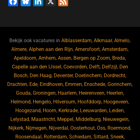
F
Bl
Li
X
F
a
u
n
e
c
e
k
e
e
s
e
d
b
ky
dI
Bekijk ook vacatures in
Alblasserdam
,
Alkmaar
,
Almelo
,
o
n
Almere
,
Alphen aan den Rijn
,
Amersfoort
,
Amsterdam
,
Apeldoorn
,
Arnhem
,
Assen
,
Bergen op Zoom
,
Breda
,
o
Capelle aan den IJssel
,
Coevorden
,
Delft
,
Delfzijl
,
Den
k
Bosch
,
Den Haag
,
Deventer
,
Doetinchem
,
Dordrecht
,
Drachten
,
Ede
,
Eindhoven
,
Emmen
,
Enschede
,
Gorinchem
,
Gouda
,
Groningen
,
Haarlem
,
Heerenveen
,
Heerlen
,
Helmond
,
Hengelo
,
Hilversum
,
Hoofddorp
,
Hoogeveen
,
Hoogezand
,
Hoorn
,
Kerkrade
,
Leeuwarden
,
Leiden
,
Lelystad
,
Maastricht
,
Meppel
,
Middelburg
,
Nieuwegein
,
Nijkerk
,
Nijmegen
,
Nijverdal
,
Oosterhout
,
Oss
,
Roermond
,
Roosendaal
,
Rotterdam
,
Schiedam
,
Sittard
,
Sneek
,