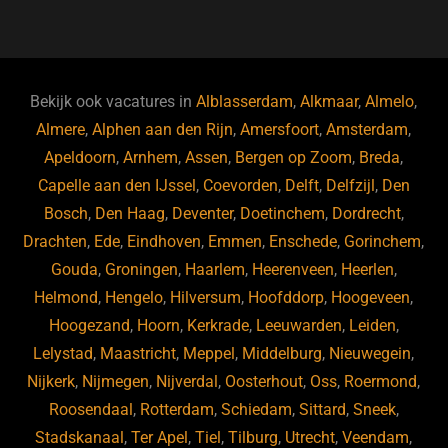
a
u
n
e
c
e
k
e
e
s
e
d
b
ky
dI
Bekijk ook vacatures in
Alblasserdam
,
Alkmaar
,
Almelo
,
o
n
Almere
,
Alphen aan den Rijn
,
Amersfoort
,
Amsterdam
,
Apeldoorn
,
Arnhem
,
Assen
,
Bergen op Zoom
,
Breda
,
o
Capelle aan den IJssel
,
Coevorden
,
Delft
,
Delfzijl
,
Den
k
Bosch
,
Den Haag
,
Deventer
,
Doetinchem
,
Dordrecht
,
Drachten
,
Ede
,
Eindhoven
,
Emmen
,
Enschede
,
Gorinchem
,
Gouda
,
Groningen
,
Haarlem
,
Heerenveen
,
Heerlen
,
Helmond
,
Hengelo
,
Hilversum
,
Hoofddorp
,
Hoogeveen
,
Hoogezand
,
Hoorn
,
Kerkrade
,
Leeuwarden
,
Leiden
,
Lelystad
,
Maastricht
,
Meppel
,
Middelburg
,
Nieuwegein
,
Nijkerk
,
Nijmegen
,
Nijverdal
,
Oosterhout
,
Oss
,
Roermond
,
Roosendaal
,
Rotterdam
,
Schiedam
,
Sittard
,
Sneek
,
Stadskanaal
,
Ter Apel
,
Tiel
,
Tilburg
,
Utrecht
,
Veendam
,