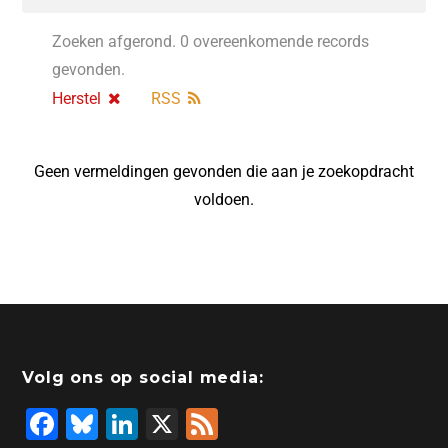
Zoeken afgerond. 0 overeenkomende records
gevonden.
Herstel
RSS
Geen vermeldingen gevonden die aan je zoekopdracht
voldoen.
Volg ons op social media:
F
Bl
Li
X
F