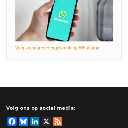
Volg vacatures Hengelo ook op Whatsapp!
Volg ons op social media:
F
Bl
Li
X
F