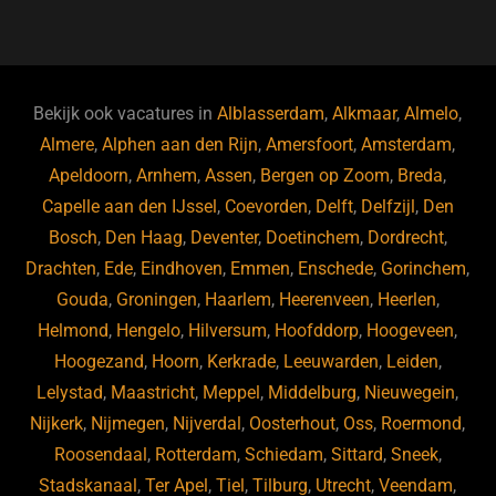
a
u
n
e
c
e
k
e
e
s
e
d
b
ky
dI
Bekijk ook vacatures in
Alblasserdam
,
Alkmaar
,
Almelo
,
o
n
Almere
,
Alphen aan den Rijn
,
Amersfoort
,
Amsterdam
,
Apeldoorn
,
Arnhem
,
Assen
,
Bergen op Zoom
,
Breda
,
o
Capelle aan den IJssel
,
Coevorden
,
Delft
,
Delfzijl
,
Den
k
Bosch
,
Den Haag
,
Deventer
,
Doetinchem
,
Dordrecht
,
Drachten
,
Ede
,
Eindhoven
,
Emmen
,
Enschede
,
Gorinchem
,
Gouda
,
Groningen
,
Haarlem
,
Heerenveen
,
Heerlen
,
Helmond
,
Hengelo
,
Hilversum
,
Hoofddorp
,
Hoogeveen
,
Hoogezand
,
Hoorn
,
Kerkrade
,
Leeuwarden
,
Leiden
,
Lelystad
,
Maastricht
,
Meppel
,
Middelburg
,
Nieuwegein
,
Nijkerk
,
Nijmegen
,
Nijverdal
,
Oosterhout
,
Oss
,
Roermond
,
Roosendaal
,
Rotterdam
,
Schiedam
,
Sittard
,
Sneek
,
Stadskanaal
,
Ter Apel
,
Tiel
,
Tilburg
,
Utrecht
,
Veendam
,