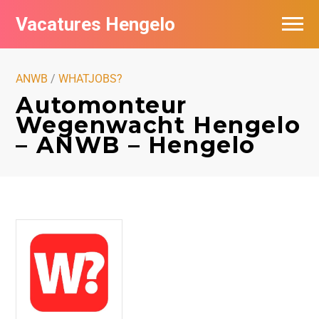
Vacatures Hengelo
Vacatures per bedrijf in Hengelo
ANWB
/
WHATJOBS?
Populair
Automonteur
Wegenwacht Hengelo
Nieuwsbrief feed
– ANWB – Hengelo