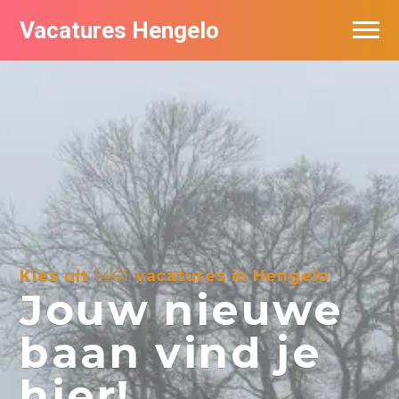
Vacatures Hengelo
Vacatures per bedrijf in Hengelo
Populair
Nieuwsbrief feed
Kies uit
1461
vacatures in Hengelo
Jouw nieuwe
baan vind je
hier!