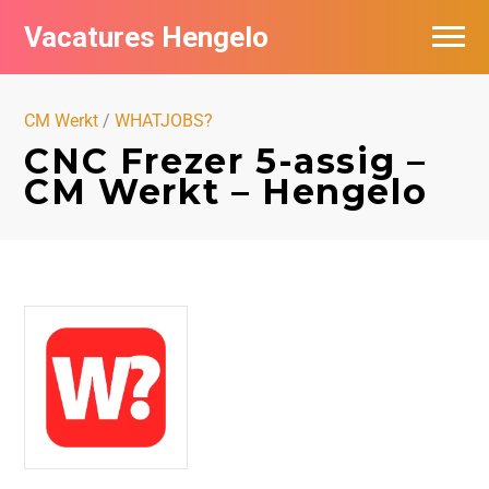
Vacatures Hengelo
Vacatures per bedrijf in Hengelo
CM Werkt
/
WHATJOBS?
Populair
CNC Frezer 5-assig –
CM Werkt – Hengelo
Nieuwsbrief feed