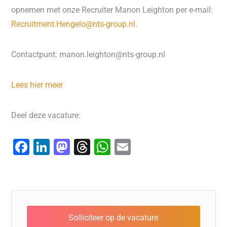
opnemen met onze Recruiter Manon Leighton per e-mail:
Recruitment.Hengelo@nts-group.nl
.
Contactpunt: manon.leighton@nts-group.nl
Lees hier meer
Deel deze vacature:
F
Li
M
T
W
E
a
n
a
hr
h
m
c
k
st
e
at
ai
e
e
o
a
s
l
b
dI
d
d
A