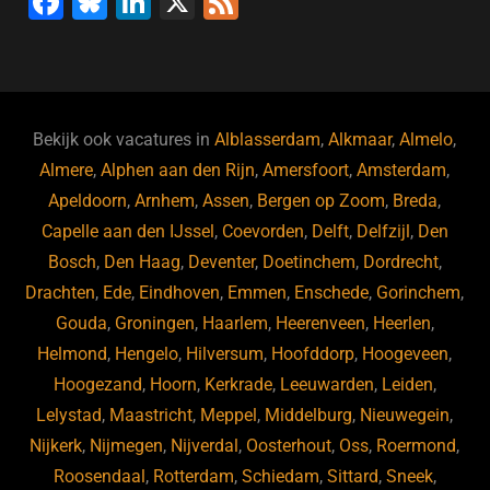
F
Bl
Li
X
F
a
u
n
e
c
e
k
e
e
s
e
d
b
ky
dI
Bekijk ook vacatures in
Alblasserdam
,
Alkmaar
,
Almelo
,
o
n
Almere
,
Alphen aan den Rijn
,
Amersfoort
,
Amsterdam
,
Apeldoorn
,
Arnhem
,
Assen
,
Bergen op Zoom
,
Breda
,
o
Capelle aan den IJssel
,
Coevorden
,
Delft
,
Delfzijl
,
Den
k
Bosch
,
Den Haag
,
Deventer
,
Doetinchem
,
Dordrecht
,
Drachten
,
Ede
,
Eindhoven
,
Emmen
,
Enschede
,
Gorinchem
,
Gouda
,
Groningen
,
Haarlem
,
Heerenveen
,
Heerlen
,
Helmond
,
Hengelo
,
Hilversum
,
Hoofddorp
,
Hoogeveen
,
Hoogezand
,
Hoorn
,
Kerkrade
,
Leeuwarden
,
Leiden
,
Lelystad
,
Maastricht
,
Meppel
,
Middelburg
,
Nieuwegein
,
Nijkerk
,
Nijmegen
,
Nijverdal
,
Oosterhout
,
Oss
,
Roermond
,
Roosendaal
,
Rotterdam
,
Schiedam
,
Sittard
,
Sneek
,