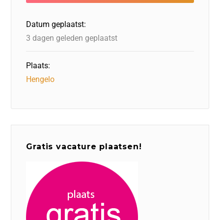
o
n
o
s
p
o
n
p
Datum geplaatst:
k
3 dagen geleden geplaatst
Plaats:
Hengelo
Gratis vacature plaatsen!