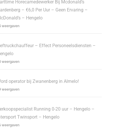
arttime Horecamedewerker Bij Mcdonald’s
ardenberg – €6,0 Per Uur – Geen Ervaring –
cDonald’s – Hengelo
5 weergaven
eftruckchauffeur – Effect Personeelsdiensten –
engelo
0 weergaven
ord operator bij Zwanenberg in Almelo!
9 weergaven
erkoopspecialist Running 0-20 uur – Hengelo –
ntersport Twinsport – Hengelo
6 weergaven