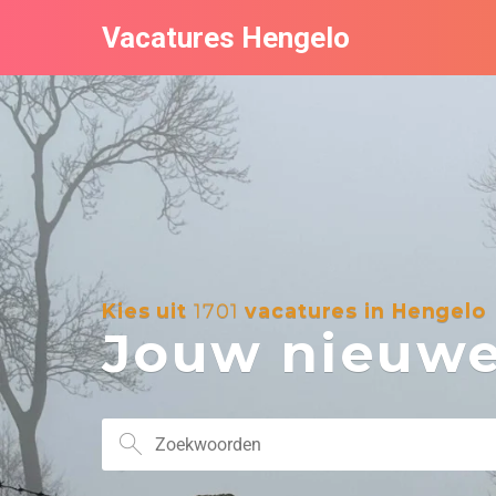
Vacatures Hengelo
Kies uit
1701
vacatures in Hengelo
Jouw nieuwe 