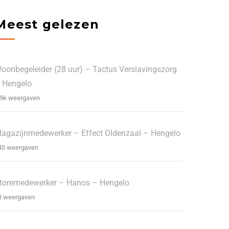
Meest gelezen
oonbegeleider (28 uur) – Tactus Verslavingszorg
 Hengelo
.9k weergaven
agazijnmedewerker – Effect Oldenzaal – Hengelo
45 weergaven
toremedewerker – Hanos – Hengelo
3 weergaven