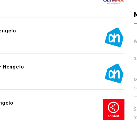
engelo
W
–
0
– Hengelo
M
1
ngelo
S
9