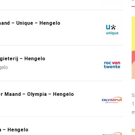
aand – Unique – Hengelo
gieterij – Hengelo
gelo
er Maand – Olympia – Hengelo
S
1
m
a – Hengelo
I