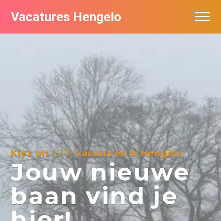
Vacatures Hengelo
Vacatures per bedrijf in Hengelo
Populair
Nieuwsbrief feed
Kies uit
1579
vacatures in Hengelo
Jouw nieuwe
baan vind je
hier!