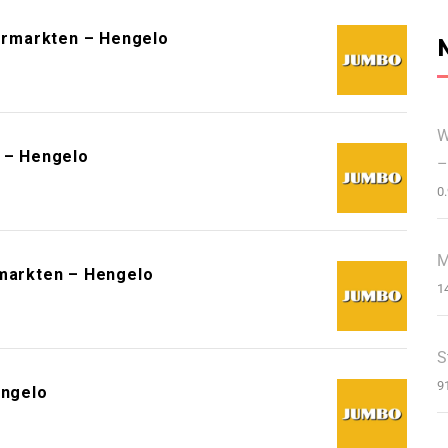
ermarkten – Hengelo
W
 – Hengelo
–
0
M
arkten – Hengelo
1
S
9
ngelo