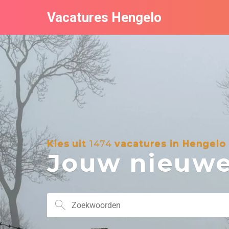
Vacatures Hengelo
Kies uit
1474
vacatures in Hengelo
Jouw nieuwe 