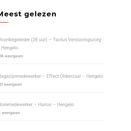
Meest gelezen
oonbegeleider (28 uur) – Tactus Verslavingszorg
 Hengelo
.9k weergaven
agazijnmedewerker – Effect Oldenzaal – Hengelo
42 weergaven
toremedewerker – Hanos – Hengelo
1 weergaven