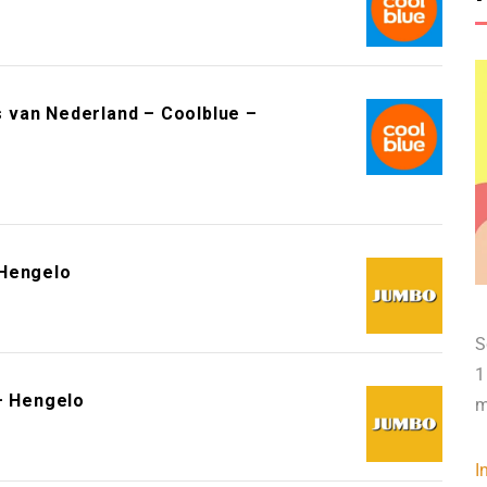
 van Nederland – Coolblue –
 Hengelo
S
1
– Hengelo
m
I