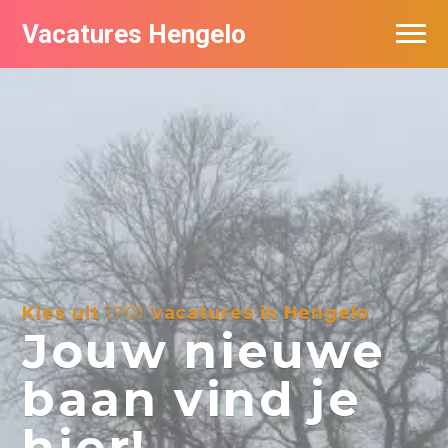
Vacatures Hengelo
Vacatures per bedrijf in Hengelo
Populair
Nieuwsbrief feed
Kies uit
1701
vacatures in Hengelo
Jouw nieuwe
baan vind je
hier!