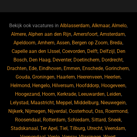
c
e
k
e
e
s
e
d
b
ky
dI
Bekijk ook vacatures in
Alblasserdam
,
Alkmaar
,
Almelo
,
o
n
Almere
,
Alphen aan den Rijn
,
Amersfoort
,
Amsterdam
,
Apeldoorn
,
Arnhem
,
Assen
,
Bergen op Zoom
,
Breda
,
o
Capelle aan den IJssel
,
Coevorden
,
Delft
,
Delfzijl
,
Den
k
Bosch
,
Den Haag
,
Deventer
,
Doetinchem
,
Dordrecht
,
Drachten
,
Ede
,
Eindhoven
,
Emmen
,
Enschede
,
Gorinchem
,
Gouda
,
Groningen
,
Haarlem
,
Heerenveen
,
Heerlen
,
Helmond
,
Hengelo
,
Hilversum
,
Hoofddorp
,
Hoogeveen
,
Hoogezand
,
Hoorn
,
Kerkrade
,
Leeuwarden
,
Leiden
,
Lelystad
,
Maastricht
,
Meppel
,
Middelburg
,
Nieuwegein
,
Nijkerk
,
Nijmegen
,
Nijverdal
,
Oosterhout
,
Oss
,
Roermond
,
Roosendaal
,
Rotterdam
,
Schiedam
,
Sittard
,
Sneek
,
Stadskanaal
,
Ter Apel
,
Tiel
,
Tilburg
,
Utrecht
,
Veendam
,
Veenendaal
,
Venlo
,
Venray
,
Vlissingen
,
Weert
,