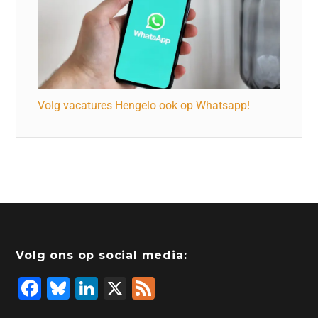
Volg vacatures Hengelo ook op Whatsapp!
Volg ons op social media:
F
Bl
Li
X
F
a
u
n
e