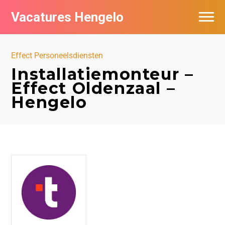
Vacatures Hengelo
Vacatures per bedrijf in Hengelo
Effect Personeelsdiensten
Populair
Installatiemonteur –
Effect Oldenzaal –
Nieuwsbrief feed
Hengelo