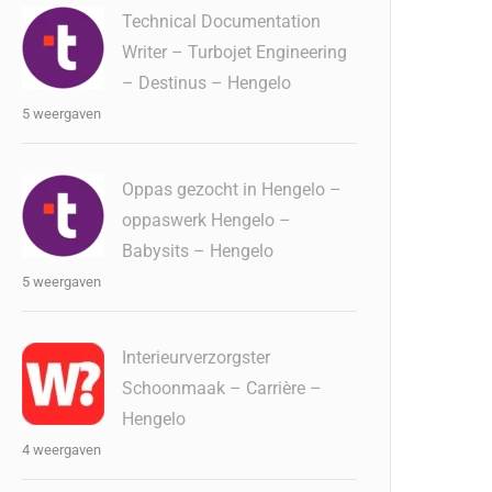
Technical Documentation
Writer – Turbojet Engineering
– Destinus – Hengelo
5 weergaven
Oppas gezocht in Hengelo –
oppaswerk Hengelo –
Babysits – Hengelo
5 weergaven
Interieurverzorgster
Schoonmaak – Carrière –
Hengelo
4 weergaven