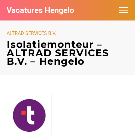
Vacatures Hengelo
Vacatures per bedrijf in Hengelo
ALTRAD SERVICES B.V.
Populair
Isolatiemonteur –
ALTRAD SERVICES
Nieuwsbrief feed
B.V. – Hengelo