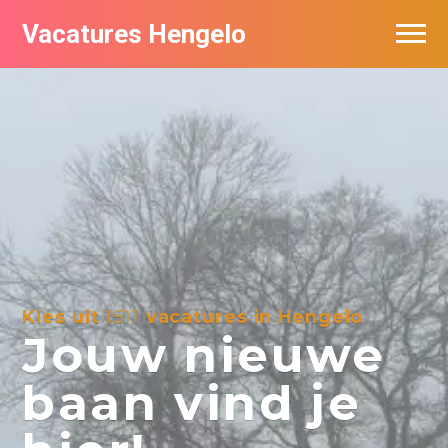
Vacatures Hengelo
Vacatures per bedrijf in Hengelo
Populair
Nieuwsbrief feed
Kies uit
1511
vacatures in Hengelo
Jouw nieuwe
baan vind je