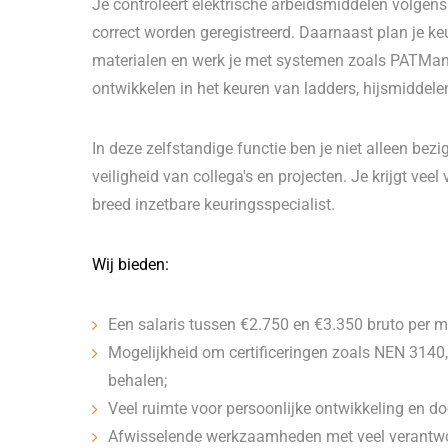
Je controleert elektrische arbeidsmiddelen volgens
correct worden geregistreerd. Daarnaast plan je ke
materialen en werk je met systemen zoals PATManag
ontwikkelen in het keuren van ladders, hijsmiddelen
In deze zelfstandige functie ben je niet alleen bezi
veiligheid van collega's en projecten. Je krijgt vee
breed inzetbare keuringsspecialist.
Wij bieden:
Een salaris tussen €2.750 en €3.350 bruto per m
Mogelijkheid om certificeringen zoals NEN 3140
behalen;
Veel ruimte voor persoonlijke ontwikkeling en d
Afwisselende werkzaamheden met veel verantwo