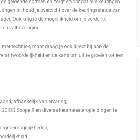
 de geldende normen en zorgt ervoor dat alle keuringen
uringen in, houd je overzicht over de keuringsstatus van
er. Ook krijg je de mogelijkheid om je verder te
 en valbeveiliging.
g met techniek, maar draag je ook direct bij aan de
l verantwoordelijkheid en de kans om uit te groeien tot een
aand, afhankelijk van ervaring;
, SCIOS Scope 9 en diverse keurmeesteropleidingen te
oorgroeimogelijkheden;
ordelijkheid.