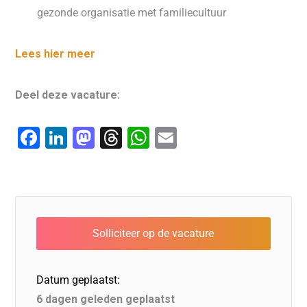
gezonde organisatie met familiecultuur
Lees hier meer
Deel deze vacature:
F
Li
M
T
W
E
a
n
a
hr
h
m
c
k
st
e
at
ai
e
e
o
a
s
l
b
dI
d
d
A
o
n
o
s
p
o
n
p
Datum geplaatst:
k
6 dagen geleden geplaatst