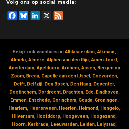
Volg ons op social media:
F
Bl
Li
X
F
a
u
n
e
c
e
k
e
e
s
e
d
b
k
dI
Bekijk ook vacatures in
Alblasserdam
,
Alkmaar
,
o
y
n
Almelo
,
Almere
,
Alphen aan den Rijn
,
Amersfoort
,
Amsterdam
,
Apeldoorn
,
Arnhem
,
Assen
,
Bergen op
o
Zoom
,
Breda
,
Capelle aan den IJssel
,
Coevorden
,
k
Delft
,
Delfzijl
,
Den Bosch
,
Den Haag
,
Deventer
,
Doetinchem
,
Dordrecht
,
Drachten
,
Ede
,
Eindhoven
,
Emmen
,
Enschede
,
Gorinchem
,
Gouda
,
Groningen
,
Haarlem
,
Heerenveen
,
Heerlen
,
Helmond
,
Hengelo
,
Hilversum
,
Hoofddorp
,
Hoogeveen
,
Hoogezand
,
Hoorn
,
Kerkrade
,
Leeuwarden
,
Leiden
,
Lelystad
,