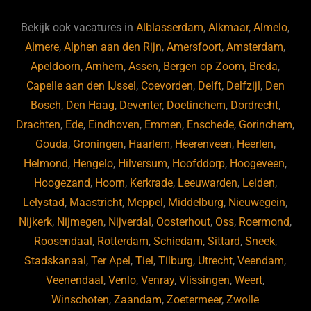
e
s
e
d
b
ky
dI
Bekijk ook vacatures in
Alblasserdam
,
Alkmaar
,
Almelo
,
o
n
Almere
,
Alphen aan den Rijn
,
Amersfoort
,
Amsterdam
,
Apeldoorn
,
Arnhem
,
Assen
,
Bergen op Zoom
,
Breda
,
o
Capelle aan den IJssel
,
Coevorden
,
Delft
,
Delfzijl
,
Den
k
Bosch
,
Den Haag
,
Deventer
,
Doetinchem
,
Dordrecht
,
Drachten
,
Ede
,
Eindhoven
,
Emmen
,
Enschede
,
Gorinchem
,
Gouda
,
Groningen
,
Haarlem
,
Heerenveen
,
Heerlen
,
Helmond
,
Hengelo
,
Hilversum
,
Hoofddorp
,
Hoogeveen
,
Hoogezand
,
Hoorn
,
Kerkrade
,
Leeuwarden
,
Leiden
,
Lelystad
,
Maastricht
,
Meppel
,
Middelburg
,
Nieuwegein
,
Nijkerk
,
Nijmegen
,
Nijverdal
,
Oosterhout
,
Oss
,
Roermond
,
Roosendaal
,
Rotterdam
,
Schiedam
,
Sittard
,
Sneek
,
Stadskanaal
,
Ter Apel
,
Tiel
,
Tilburg
,
Utrecht
,
Veendam
,
Veenendaal
,
Venlo
,
Venray
,
Vlissingen
,
Weert
,
Winschoten
,
Zaandam
,
Zoetermeer
,
Zwolle