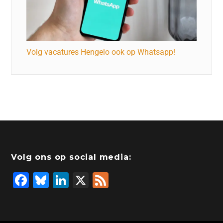
Volg vacatures Hengelo ook op Whatsapp!
Volg ons op social media:
F
Bl
Li
X
F
a
u
n
e
c
e
k
e