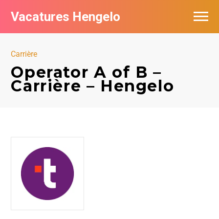
Vacatures Hengelo
Vacatures per bedrijf in Hengelo
Carrière
Populair
Operator A of B –
Carrière – Hengelo
Nieuwsbrief feed