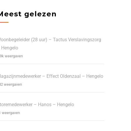
Meest gelezen
oonbegeleider (28 uur) – Tactus Verslavingszorg
 Hengelo
.9k weergaven
agazijnmedewerker – Effect Oldenzaal – Hengelo
42 weergaven
toremedewerker – Hanos – Hengelo
1 weergaven