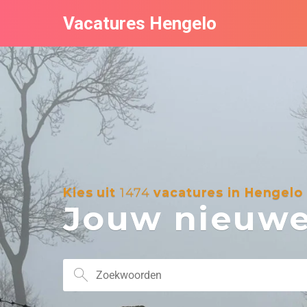
Vacatures Hengelo
Kies uit
1474
vacatures in Hengelo
Jouw nieuwe 