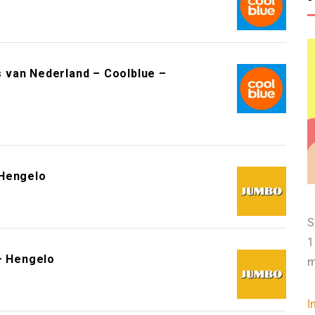
 van Nederland – Coolblue –
 Hengelo
S
1
– Hengelo
m
I