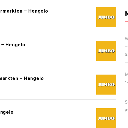
ermarkten – Hengelo
W
 – Hengelo
–
0
M
arkten – Hengelo
1
S
9
ngelo