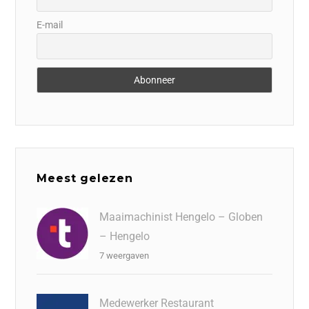
E-mail
Meest gelezen
Maaimachinist Hengelo – Globen
– Hengelo
7 weergaven
Medewerker Restaurant