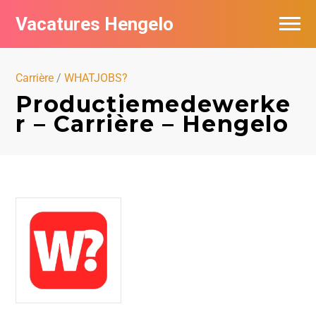
Vacatures Hengelo
Vacatures per bedrijf in Hengelo
Carrière
/
WHATJOBS?
Populair
Productiemedewerke
r – Carrière – Hengelo
Nieuwsbrief feed