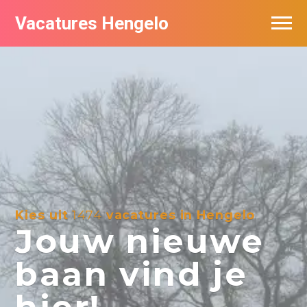
Vacatures Hengelo
Vacatures per bedrijf in Hengelo
Populair
Nieuwsbrief feed
Kies uit
1474
vacatures in Hengelo
Jouw nieuwe
baan vind je