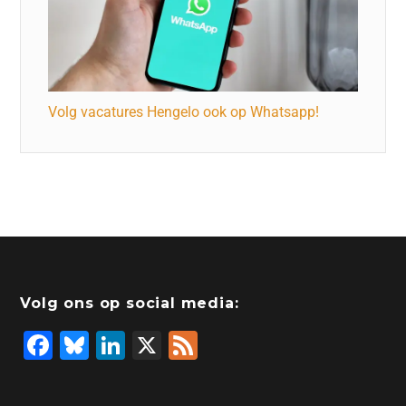
Volg vacatures Hengelo ook op Whatsapp!
Volg ons op social media:
F
Bl
Li
X
F
a
u
n
e
c
e
k
e