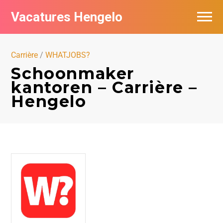
Vacatures Hengelo
Vacatures per bedrijf in Hengelo
Carrière
/
WHATJOBS?
Populair
Schoonmaker
kantoren – Carrière –
Nieuwsbrief feed
Hengelo