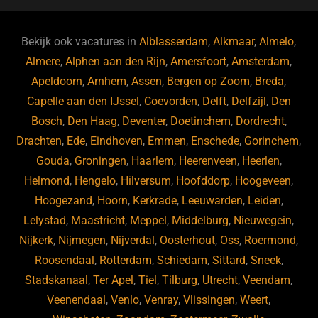
e
s
e
d
b
ky
dI
Bekijk ook vacatures in
Alblasserdam
,
Alkmaar
,
Almelo
,
o
n
Almere
,
Alphen aan den Rijn
,
Amersfoort
,
Amsterdam
,
Apeldoorn
,
Arnhem
,
Assen
,
Bergen op Zoom
,
Breda
,
o
Capelle aan den IJssel
,
Coevorden
,
Delft
,
Delfzijl
,
Den
k
Bosch
,
Den Haag
,
Deventer
,
Doetinchem
,
Dordrecht
,
Drachten
,
Ede
,
Eindhoven
,
Emmen
,
Enschede
,
Gorinchem
,
Gouda
,
Groningen
,
Haarlem
,
Heerenveen
,
Heerlen
,
Helmond
,
Hengelo
,
Hilversum
,
Hoofddorp
,
Hoogeveen
,
Hoogezand
,
Hoorn
,
Kerkrade
,
Leeuwarden
,
Leiden
,
Lelystad
,
Maastricht
,
Meppel
,
Middelburg
,
Nieuwegein
,
Nijkerk
,
Nijmegen
,
Nijverdal
,
Oosterhout
,
Oss
,
Roermond
,
Roosendaal
,
Rotterdam
,
Schiedam
,
Sittard
,
Sneek
,
Stadskanaal
,
Ter Apel
,
Tiel
,
Tilburg
,
Utrecht
,
Veendam
,
Veenendaal
,
Venlo
,
Venray
,
Vlissingen
,
Weert
,