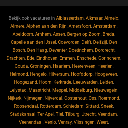
c
e
k
e
e
s
e
d
b
ky
dI
Bekijk ook vacatures in
Alblasserdam
,
Alkmaar
,
Almelo
,
o
n
Almere
,
Alphen aan den Rijn
,
Amersfoort
,
Amsterdam
,
Apeldoorn
,
Arnhem
,
Assen
,
Bergen op Zoom
,
Breda
,
o
Capelle aan den IJssel
,
Coevorden
,
Delft
,
Delfzijl
,
Den
k
Bosch
,
Den Haag
,
Deventer
,
Doetinchem
,
Dordrecht
,
Drachten
,
Ede
,
Eindhoven
,
Emmen
,
Enschede
,
Gorinchem
,
Gouda
,
Groningen
,
Haarlem
,
Heerenveen
,
Heerlen
,
Helmond
,
Hengelo
,
Hilversum
,
Hoofddorp
,
Hoogeveen
,
Hoogezand
,
Hoorn
,
Kerkrade
,
Leeuwarden
,
Leiden
,
Lelystad
,
Maastricht
,
Meppel
,
Middelburg
,
Nieuwegein
,
Nijkerk
,
Nijmegen
,
Nijverdal
,
Oosterhout
,
Oss
,
Roermond
,
Roosendaal
,
Rotterdam
,
Schiedam
,
Sittard
,
Sneek
,
Stadskanaal
,
Ter Apel
,
Tiel
,
Tilburg
,
Utrecht
,
Veendam
,
Veenendaal
,
Venlo
,
Venray
,
Vlissingen
,
Weert
,