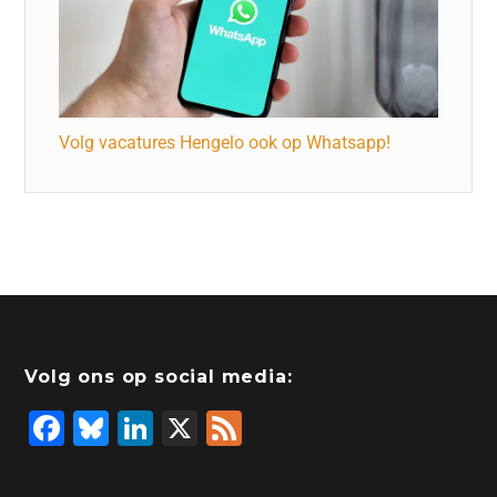
Volg vacatures Hengelo ook op Whatsapp!
Volg ons op social media:
F
Bl
Li
X
F
a
u
n
e