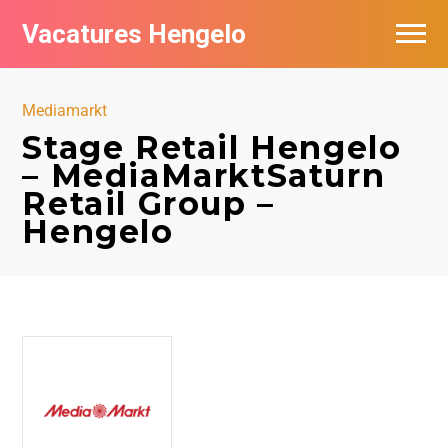
Vacatures Hengelo
Vacatures per bedrijf in Hengelo
Mediamarkt
Populair
Stage Retail Hengelo
– MediaMarktSaturn
Nieuwsbrief feed
Retail Group –
Hengelo